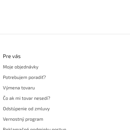
Z
á
p
ä
Pre vás
t
Moje objednávky
i
e
Potrebujem poradiť?
Výmena tovaru
Čo ak mi tovar nesedí?
Odstúpenie od zmluvy
Vernostný program
Reklamačné podmieky postup