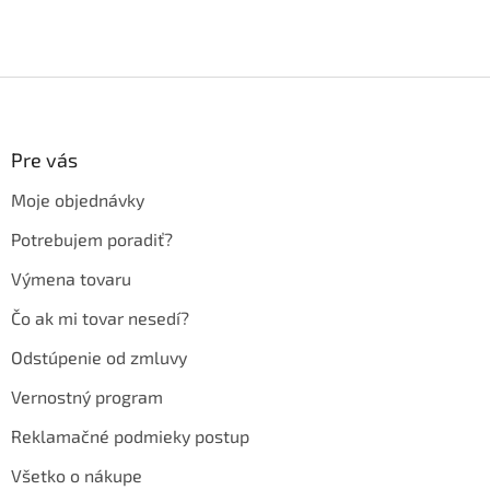
Z
á
p
ä
Pre vás
t
Moje objednávky
i
e
Potrebujem poradiť?
Výmena tovaru
Čo ak mi tovar nesedí?
Odstúpenie od zmluvy
Vernostný program
Reklamačné podmieky postup
Všetko o nákupe