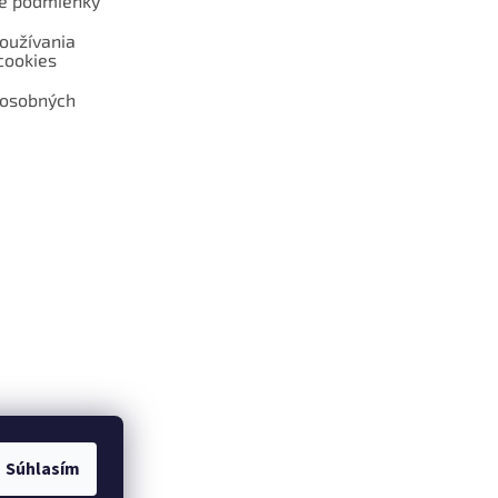
é podmienky
oužívania
cookies
 osobných
 web hokejshop.eu
Súhlasím