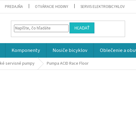
PREDAJŇA
OTVÁRACIE HODINY
SERVIS ELEKTROBICYKLOV
HĽADAŤ
Komponenty
Nosiče bicyklov
Oblečenie a obu
ľké servisné pumpy
Pumpa ACID Race Floor