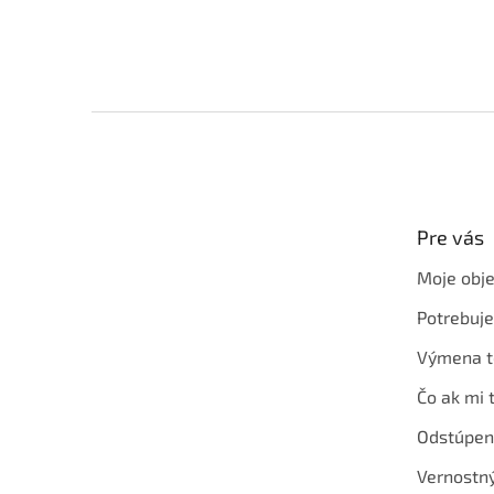
Z
á
p
ä
t
Pre vás
i
e
Moje obj
Potrebuj
Výmena t
Čo ak mi 
Odstúpen
Vernostn