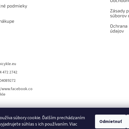
Obchodn
né podmieky
Zásady p
súborov 
 nákupe
Ochrana
údajov
bicykle.eu
4 472 2742
904089272
//www.facebook.co
kle
rvis elektrobicyklov s pohonom – BOSCH, SHIMANO, PANASONIC
Partnerský
oužíva súbory cookie. Ďalším prechádzaním
Odmietnuť
yjadrujete súhlas s ich používaním. Viac