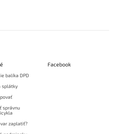
ké
Facebook
ie balíka DPD
 splátky
povať
ť správnu
icykla
var zaplatiť?