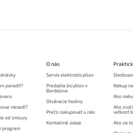
O nás
Praktic
ednávky
Servis elektrobicyklov
Sledovan
em poradiť?
Predajňa bicyklov v
Nákup na
Bardejove
ovaru
Ako naku
Otváracie hodiny
tovar nesedí?
Ako zvoli
Prečo nakupovať u nás
veľkosť b
ie od zmluvy
Kontaktné údaje
Ako za to
ý program