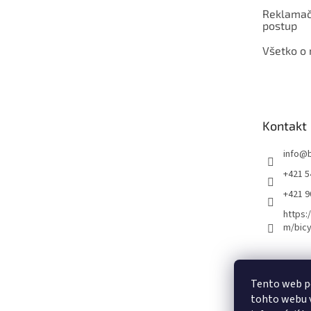
Reklamač
postup
Všetko o
Kontakt
info
@
+421 5
+421 
https:
m/bicy
Certifikovaný se
Tento web p
tohto webu v