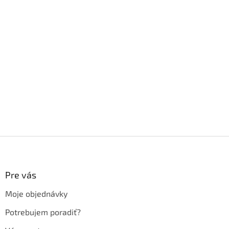
Z
á
p
ä
Pre vás
t
Moje objednávky
i
e
Potrebujem poradiť?