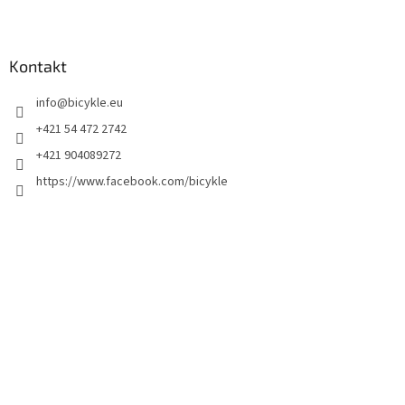
Kontakt
info
@
bicykle.eu
+421 54 472 2742
+421 904089272
https://www.facebook.com/bicykle