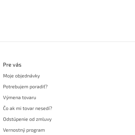
Z
á
p
ä
Pre vás
t
Moje objednávky
i
e
Potrebujem poradiť?
Výmena tovaru
Čo ak mi tovar nesedí?
Odstúpenie od zmluvy
Vernostný program