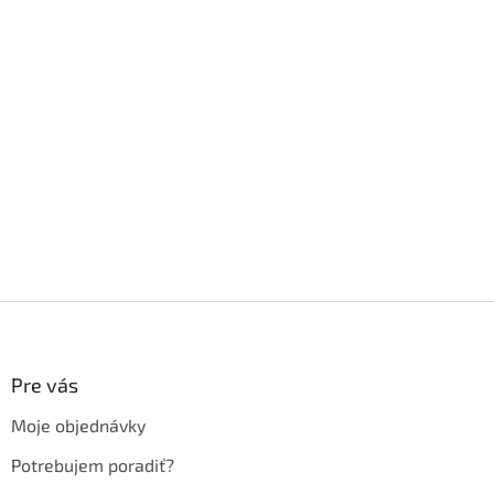
Z
á
p
ä
Pre vás
t
Moje objednávky
i
e
Potrebujem poradiť?