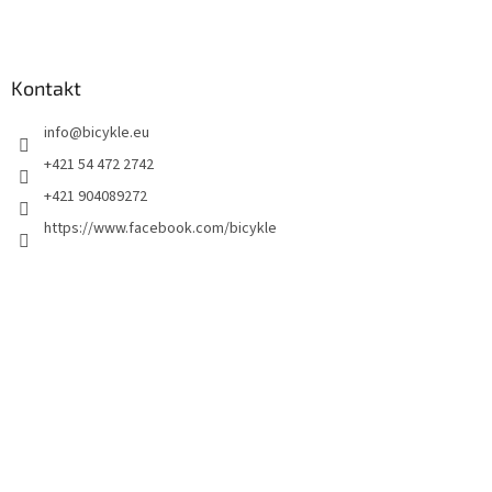
Kontakt
info
@
bicykle.eu
+421 54 472 2742
+421 904089272
https://www.facebook.com/bicykle