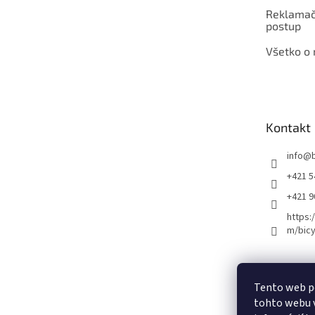
Reklamač
postup
Všetko o
Kontakt
info
@
+421 5
+421 
https:
m/bicy
Certifikovaný se
Tento web p
tohto webu v