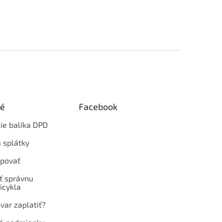
ké
Facebook
ie balíka DPD
 splátky
povať
ť správnu
icykla
var zaplatiť?