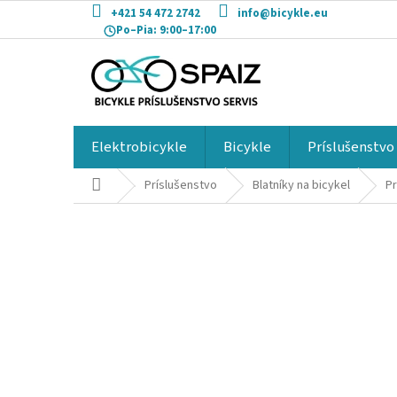
Prejsť
+421 54 472 2742
info@bicykle.eu
na
Po–Pia:
9:00–17:00
obsah
Elektrobicykle
Bicykle
Príslušenstvo
Domov
Príslušenstvo
Blatníky na bicykel
Pr