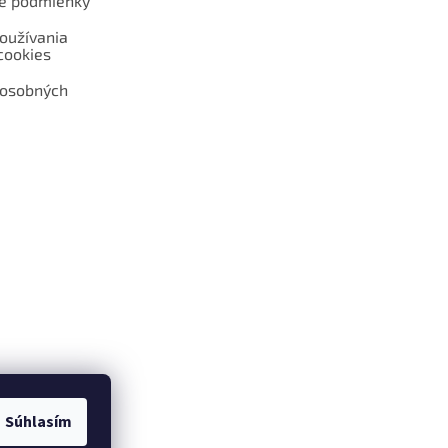
é podmienky
oužívania
cookies
 osobných
 web hokejshop.eu
Súhlasím