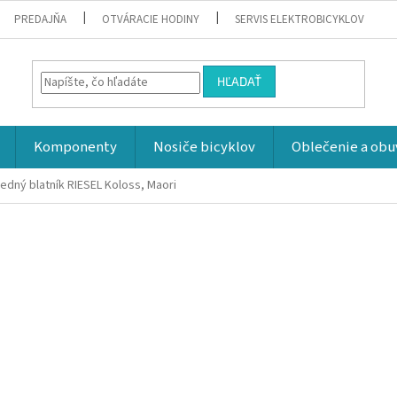
PREDAJŇA
OTVÁRACIE HODINY
SERVIS ELEKTROBICYKLOV
HĽADAŤ
Komponenty
Nosiče bicyklov
Oblečenie a obu
edný blatník RIESEL Koloss, Maori