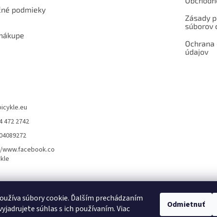
Obchodn
né podmieky
Zásady p
súborov 
 nákupe
Ochrana
údajov
bicykle.eu
4 472 2742
904089272
//www.facebook.co
kle
rvis elektrobicyklov s pohonom – BOSCH, SHIMANO, PANASONIC
Partnerský
oužíva súbory cookie. Ďalším prechádzaním
Odmietnuť
yjadrujete súhlas s ich používaním. Viac