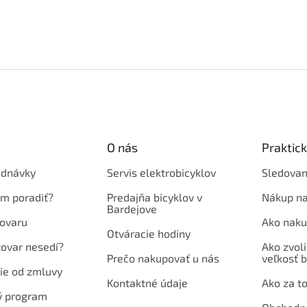
O nás
Praktic
ednávky
Servis elektrobicyklov
Sledovan
em poradiť?
Predajňa bicyklov v
Nákup na
Bardejove
ovaru
Ako naku
Otváracie hodiny
tovar nesedí?
Ako zvoli
Prečo nakupovať u nás
veľkosť b
ie od zmluvy
Kontaktné údaje
Ako za to
ý program