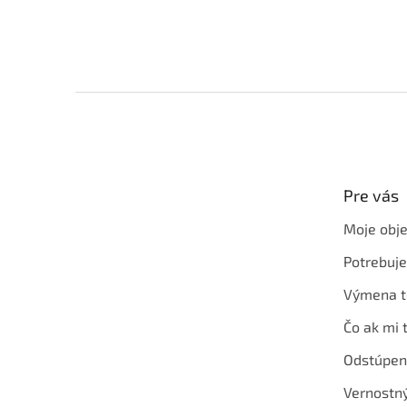
Z
á
p
ä
t
Pre vás
i
e
Moje obj
Potrebuj
Výmena t
Čo ak mi 
Odstúpen
Vernostn