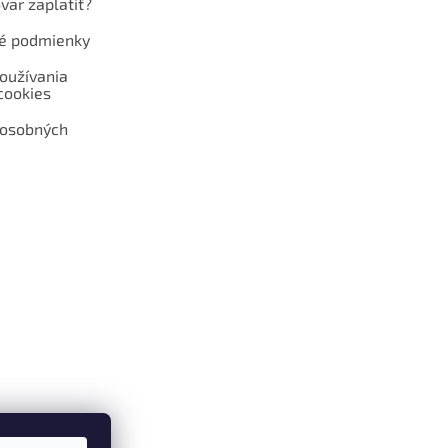
var zaplatiť?
é podmienky
oužívania
cookies
 osobných
 web hokejshop.eu