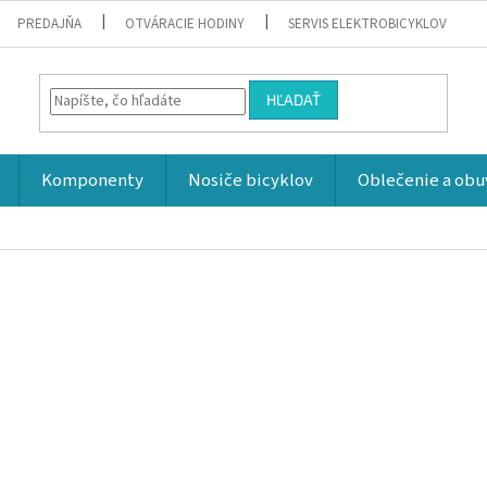
PREDAJŇA
OTVÁRACIE HODINY
SERVIS ELEKTROBICYKLOV
HĽADAŤ
Komponenty
Nosiče bicyklov
Oblečenie a obu