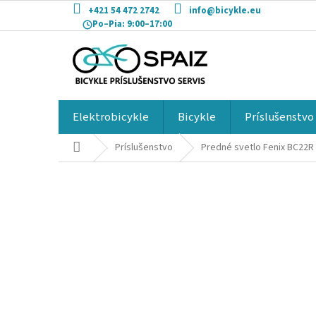
Prejsť
+421 54 472 2742
info@bicykle.eu
na
Po–Pia:
9:00–17:00
obsah
Elektrobicykle
Bicykle
Príslušenstvo
Domov
Príslušenstvo
Predné svetlo Fenix BC22R