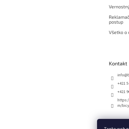
Vernostn
Reklamač
postup
Všetko o
Kontakt
info
@
+421 5
+421 
https:
m/bicy
Certifikovaný se