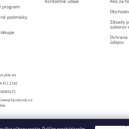
Kontaktné údaje
Ako za to
ý program
Obchodn
né podmieky
Zásady p
súborov 
 nákupe
Ochrana
údajov
bicykle.eu
4 472 2742
904089272
//www.facebook.co
kle
rvis elektrobicyklov s pohonom – BOSCH, SHIMANO, PANASONIC
Partnerský