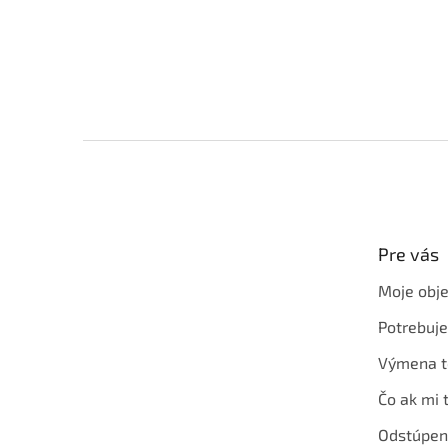
Z
á
p
ä
t
Pre vás
i
e
Moje obj
Potrebuj
Výmena t
Čo ak mi 
Odstúpen