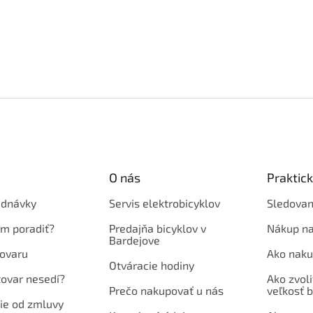
O nás
Praktic
ednávky
Servis elektrobicyklov
Sledovan
em poradiť?
Predajňa bicyklov v
Nákup na
Bardejove
ovaru
Ako naku
Otváracie hodiny
tovar nesedí?
Ako zvoli
Prečo nakupovať u nás
veľkosť b
ie od zmluvy