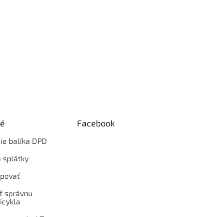
ké
Facebook
ie balíka DPD
 splátky
povať
ť správnu
icykla