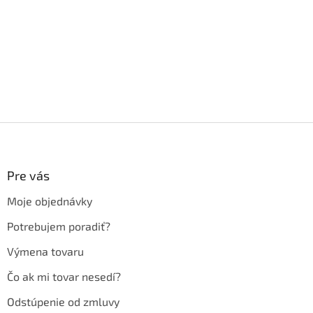
Z
á
p
ä
Pre vás
t
Moje objednávky
i
e
Potrebujem poradiť?
Výmena tovaru
Čo ak mi tovar nesedí?
Odstúpenie od zmluvy