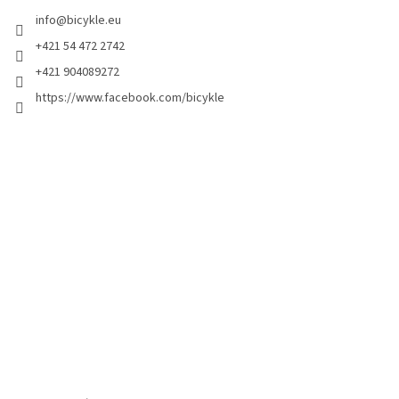
info
@
bicykle.eu
+421 54 472 2742
+421 904089272
https://www.facebook.com/bicykle