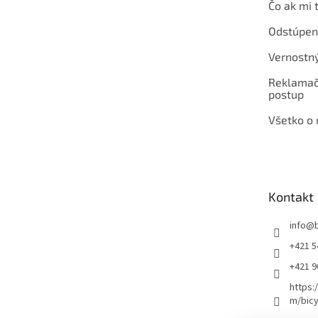
Čo ak mi 
Odstúpen
Vernostn
Reklamač
postup
Všetko o
Kontakt
info
@
+421 5
+421 
https:
m/bicy