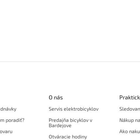
O nás
Praktic
ednávky
Servis elektrobicyklov
Sledovan
em poradiť?
Predajňa bicyklov v
Nákup na
Bardejove
ovaru
Ako naku
Otváracie hodiny