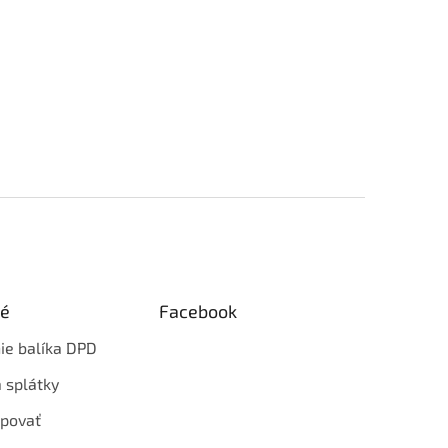
ké
Facebook
ie balíka DPD
 splátky
povať