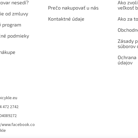
tovar nesedí?
Ako zvoli
Prečo nakupovať u nás
veľkosť b
ie od zmluvy
Kontaktné údaje
Ako za to
ý program
Obchodn
né podmieky
Zásady p
súborov 
 nákupe
Ochrana
údajov
bicykle.eu
4 472 2742
904089272
//www.facebook.co
kle