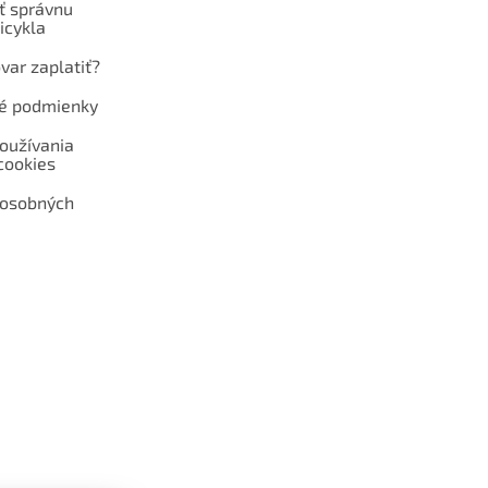
ť správnu
icykla
var zaplatiť?
é podmienky
oužívania
cookies
 osobných