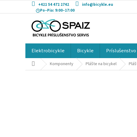
Prejsť
+421 54 472 2742
info@bicykle.eu
na
Po–Pia:
9:00–17:00
obsah
Elektrobicykle
Bicykle
Príslušenstvo
Domov
Komponenty
Plášte na bicykel
Pláš