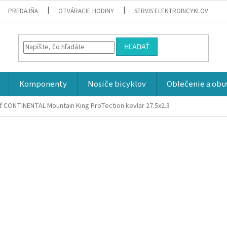
PREDAJŇA
OTVÁRACIE HODINY
SERVIS ELEKTROBICYKLOV
HĽADAŤ
Komponenty
Nosiče bicyklov
Oblečenie a obu
ť CONTINENTAL Mountain King ProTection kevlar 27.5x2.3