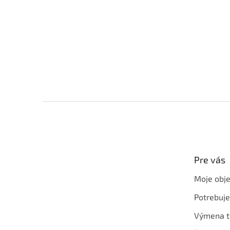
Z
á
p
ä
t
Pre vás
i
e
Moje obj
Potrebuj
Výmena t