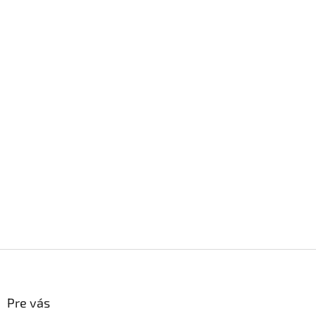
Z
á
p
ä
Pre vás