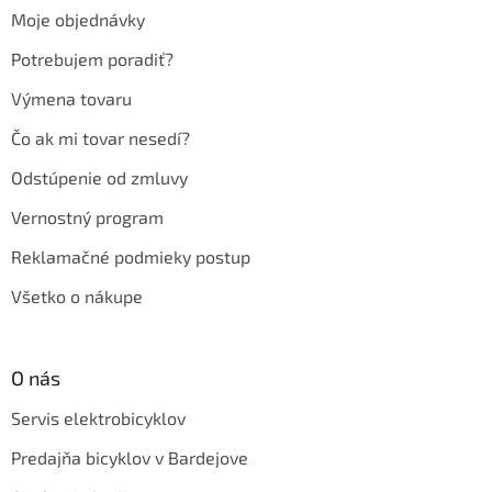
t
Moje objednávky
i
e
Potrebujem poradiť?
Výmena tovaru
Čo ak mi tovar nesedí?
Odstúpenie od zmluvy
Vernostný program
Reklamačné podmieky postup
Všetko o nákupe
O nás
Servis elektrobicyklov
Predajňa bicyklov v Bardejove