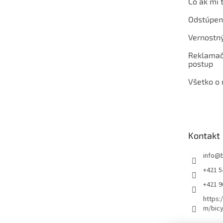
Čo ak mi 
Odstúpen
Vernostn
Reklamač
postup
Všetko o
Kontakt
info
@
+421 5
+421 
https:
m/bicy