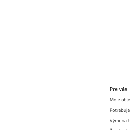
Z
á
p
ä
t
Pre vás
i
e
Moje obj
Potrebuj
Výmena t