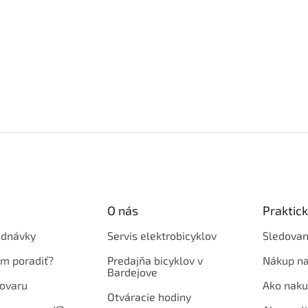
O nás
Praktic
ednávky
Servis elektrobicyklov
Sledovan
em poradiť?
Predajňa bicyklov v
Nákup na
Bardejove
ovaru
Ako naku
Otváracie hodiny