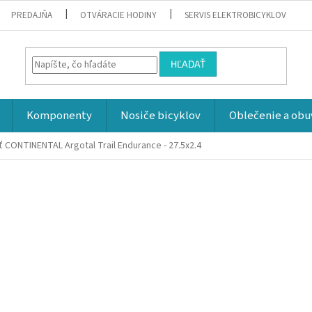
PREDAJŇA
OTVÁRACIE HODINY
SERVIS ELEKTROBICYKLOV
HĽADAŤ
Komponenty
Nosiče bicyklov
Oblečenie a obu
ť CONTINENTAL Argotal Trail Endurance - 27.5x2.4