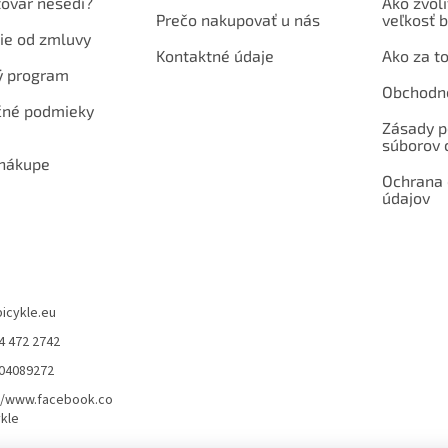
tovar nesedí?
Ako zvoli
Prečo nakupovať u nás
veľkosť b
ie od zmluvy
Kontaktné údaje
Ako za to
ý program
Obchodn
né podmieky
Zásady p
súborov 
 nákupe
Ochrana
údajov
bicykle.eu
4 472 2742
904089272
//www.facebook.co
kle