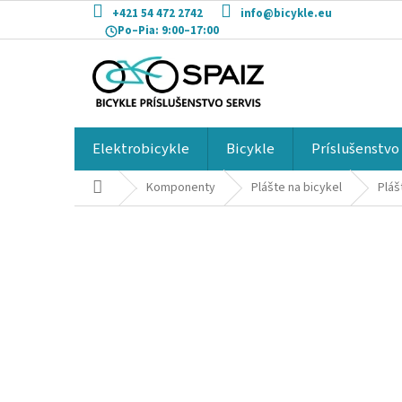
Prejsť
+421 54 472 2742
info@bicykle.eu
na
Po–Pia:
9:00–17:00
obsah
Elektrobicykle
Bicykle
Príslušenstvo
Domov
Komponenty
Plášte na bicykel
Pláš