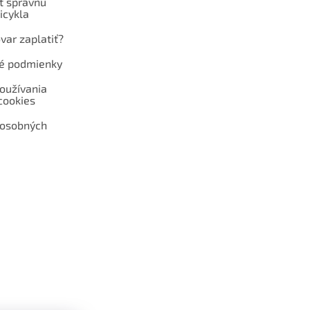
ť správnu
icykla
var zaplatiť?
é podmienky
oužívania
cookies
 osobných