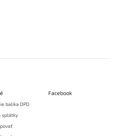
ké
Facebook
ie balíka DPD
 splátky
povať