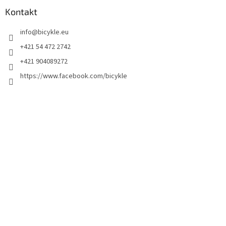
Kontakt
info
@
bicykle.eu
+421 54 472 2742
+421 904089272
https://www.facebook.com/bicykle