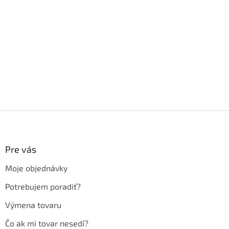
Z
á
p
ä
Pre vás
t
Moje objednávky
i
e
Potrebujem poradiť?
Výmena tovaru
Čo ak mi tovar nesedí?