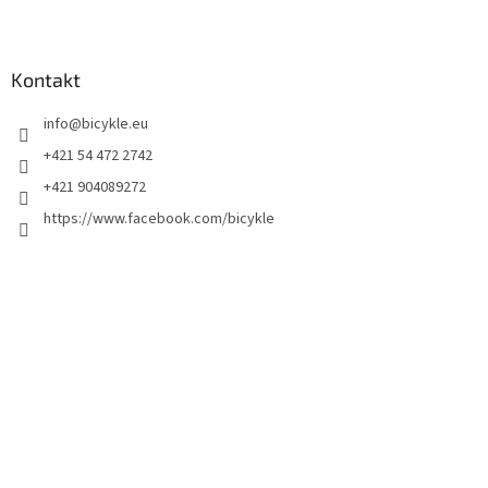
Kontakt
info
@
bicykle.eu
+421 54 472 2742
+421 904089272
https://www.facebook.com/bicykle