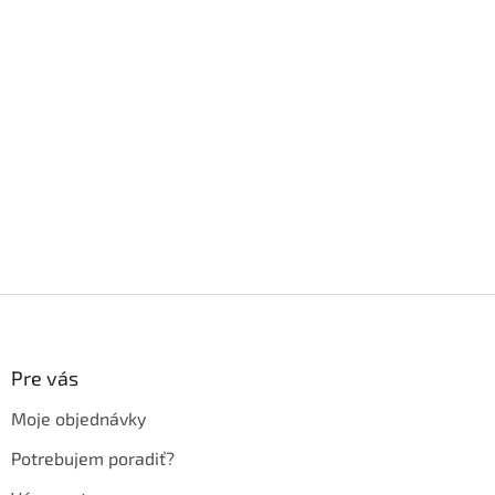
Z
á
p
ä
Pre vás
t
Moje objednávky
i
e
Potrebujem poradiť?