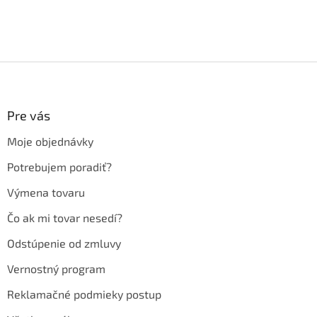
Z
á
p
ä
Pre vás
t
Moje objednávky
i
e
Potrebujem poradiť?
Výmena tovaru
Čo ak mi tovar nesedí?
Odstúpenie od zmluvy
Vernostný program
Reklamačné podmieky postup