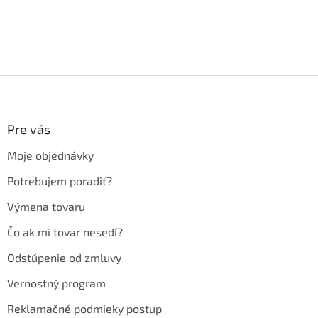
Z
á
p
ä
Pre vás
t
Moje objednávky
i
e
Potrebujem poradiť?
Výmena tovaru
Čo ak mi tovar nesedí?
Odstúpenie od zmluvy
Vernostný program
Reklamačné podmieky postup