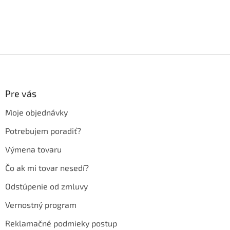
Z
á
p
ä
Pre vás
t
Moje objednávky
i
e
Potrebujem poradiť?
Výmena tovaru
Čo ak mi tovar nesedí?
Odstúpenie od zmluvy
Vernostný program
Reklamačné podmieky postup