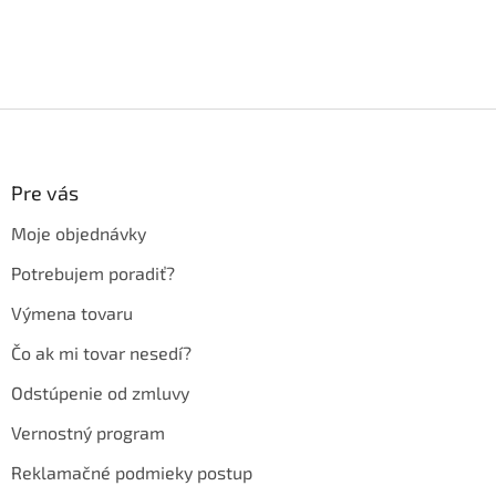
Z
á
p
ä
Pre vás
t
Moje objednávky
i
e
Potrebujem poradiť?
Výmena tovaru
Čo ak mi tovar nesedí?
Odstúpenie od zmluvy
Vernostný program
Reklamačné podmieky postup