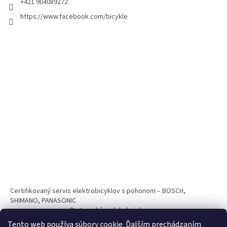
+421 904089272
https://www.facebook.com/bicykle
Certifikovaný servis elektrobicyklov s pohonom – BOSCH,
SHIMANO, PANASONIC
Partnerský web hokejshop.eu
Tento web používa súbory cookie. Ďalším prechádzaním