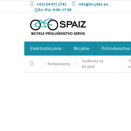
Prejsť
+421 54 472 2742
info@bicykle.eu
na
Po–Pia:
9:00–17:00
obsah
Elektrobicykle
Bicykle
Príslušenstvo
Sedlovky na
T
Domov
Komponenty
bicykel
s