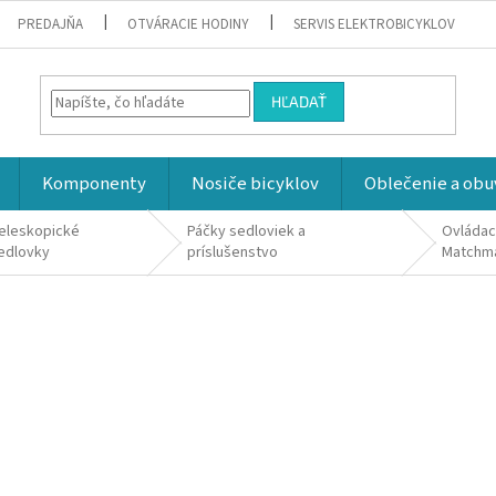
PREDAJŇA
OTVÁRACIE HODINY
SERVIS ELEKTROBICYKLOV
HĽADAŤ
Komponenty
Nosiče bicyklov
Oblečenie a obu
eleskopické
Páčky sedloviek a
Ovládac
edlovky
príslušenstvo
Matchm