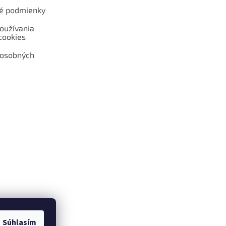
é podmienky
oužívania
cookies
 osobných
 web hokejshop.eu
Súhlasím