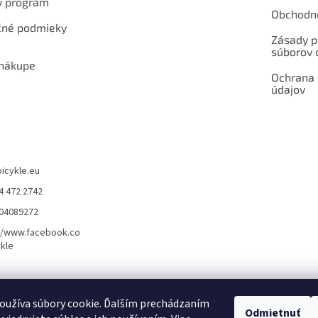
ý program
Obchodn
né podmieky
Zásady p
súborov 
 nákupe
Ochrana
údajov
bicykle.eu
4 472 2742
904089272
//www.facebook.co
kle
rvis elektrobicyklov s pohonom – BOSCH, SHIMANO, PANASONIC
Partnerský
oužíva súbory cookie. Ďalším prechádzaním
Odmietnuť