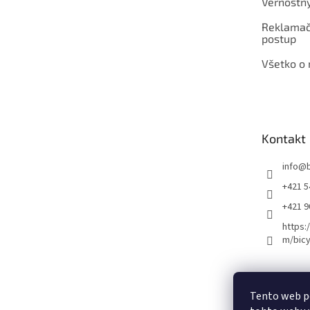
Vernostn
Reklamač
postup
Všetko o
Kontakt
info
@
+421 5
+421 
https:
m/bicy
Certifikovaný se
Tento web p