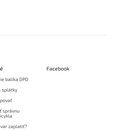
ké
Facebook
ie balíka DPD
 splátky
povať
ť správnu
icykla
var zaplatiť?