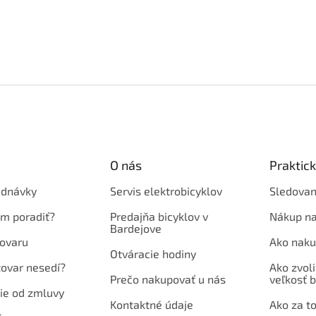
O nás
Praktic
ednávky
Servis elektrobicyklov
Sledovan
em poradiť?
Predajňa bicyklov v
Nákup na
Bardejove
ovaru
Ako naku
Otváracie hodiny
tovar nesedí?
Ako zvoli
Prečo nakupovať u nás
veľkosť b
ie od zmluvy
Kontaktné údaje
Ako za to