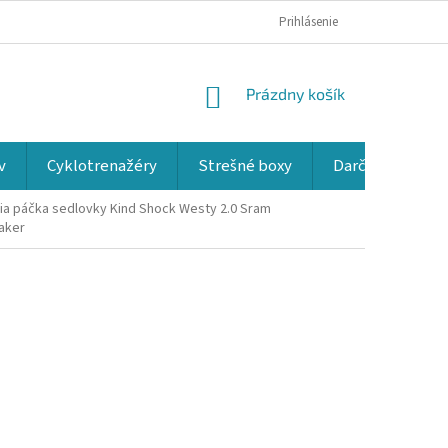
Prihlásenie
NÁKUPNÝ
Prázdny košík
KOŠÍK
v
Cyklotrenažéry
Strešné boxy
Darčekové kup
ia páčka sedlovky Kind Shock Westy 2.0 Sram
aker