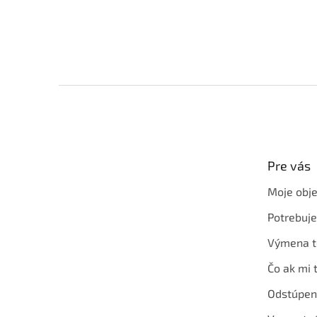
Z
á
p
ä
t
Pre vás
i
e
Moje obj
Potrebuj
Výmena t
Čo ak mi 
Odstúpen