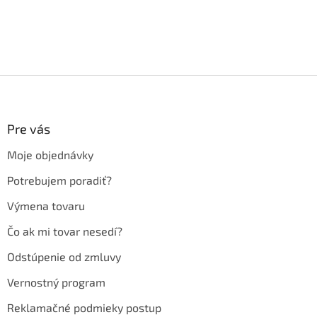
Z
á
p
ä
Pre vás
t
Moje objednávky
i
e
Potrebujem poradiť?
Výmena tovaru
Čo ak mi tovar nesedí?
Odstúpenie od zmluvy
Vernostný program
Reklamačné podmieky postup