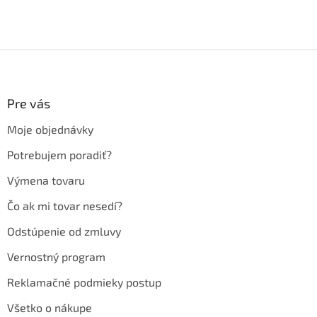
Z
á
p
ä
Pre vás
t
Moje objednávky
i
e
Potrebujem poradiť?
Výmena tovaru
Čo ak mi tovar nesedí?
Odstúpenie od zmluvy
Vernostný program
Reklamačné podmieky postup
Všetko o nákupe