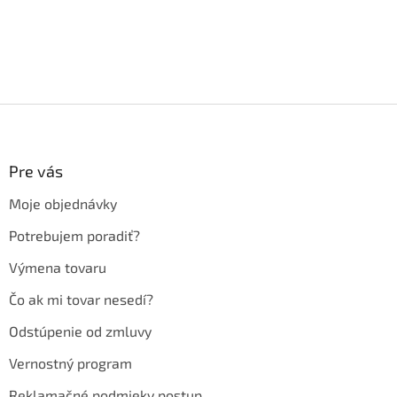
Z
á
p
ä
Pre vás
t
Moje objednávky
i
e
Potrebujem poradiť?
Výmena tovaru
Čo ak mi tovar nesedí?
Odstúpenie od zmluvy
Vernostný program
Reklamačné podmieky postup