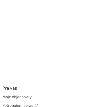
Z
á
p
ä
Pre vás
t
Moje objednávky
i
e
Potrebujem poradiť?