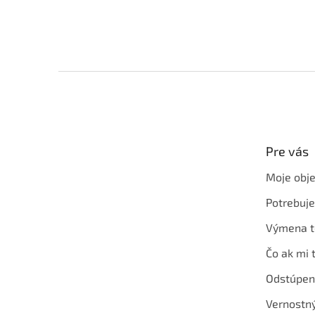
Z
á
p
ä
t
Pre vás
i
e
Moje obj
Potrebuj
Výmena t
Čo ak mi 
Odstúpen
Vernostn