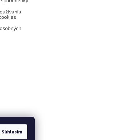
é podmienky
oužívania
cookies
 osobných
 web hokejshop.eu
Súhlasím