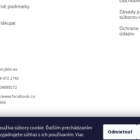
Obchodn
né podmieky
Zásady p
súborov 
 nákupe
Ochrana
údajov
bicykle.eu
4 472 2742
904089272
//www.facebook.co
kle
rvis elektrobicyklov s pohonom – BOSCH, SHIMANO, PANASONIC
Partnerský
oužíva súbory cookie. Ďalším prechádzaním
Odmietnuť
yjadrujete súhlas s ich používaním. Viac