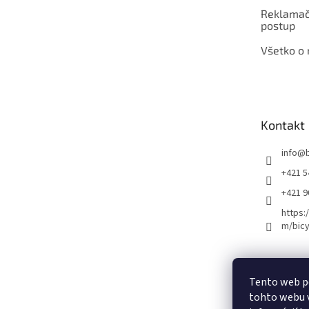
Reklamač
postup
Všetko o
Kontakt
info
@
+421 5
+421 
https:
m/bicy
Certifikovaný se
Tento web p
tohto webu v