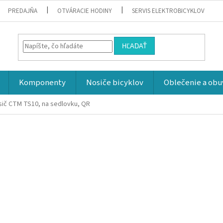
PREDAJŇA
OTVÁRACIE HODINY
SERVIS ELEKTROBICYKLOV
HĽADAŤ
Komponenty
Nosiče bicyklov
Oblečenie a obu
sič CTM TS10, na sedlovku, QR