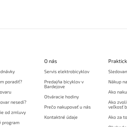
O nás
Praktic
ednávky
Servis elektrobicyklov
Sledovan
em poradiť?
Predajňa bicyklov v
Nákup na
Bardejove
ovaru
Ako naku
Otváracie hodiny
tovar nesedí?
Ako zvoli
Prečo nakupovať u nás
veľkosť b
ie od zmluvy
Kontaktné údaje
Ako za to
ý program