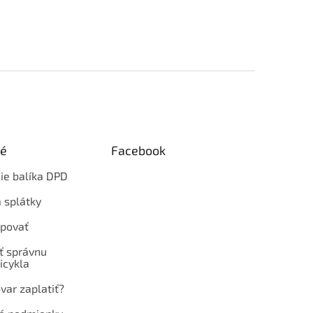
ké
Facebook
ie balíka DPD
 splátky
povať
ť správnu
icykla
var zaplatiť?