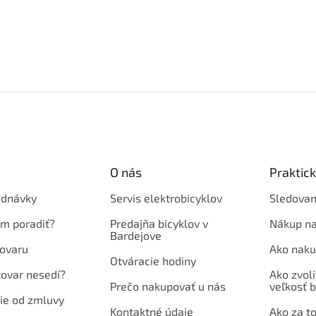
O nás
Praktic
ednávky
Servis elektrobicyklov
Sledovan
em poradiť?
Predajňa bicyklov v
Nákup na
Bardejove
ovaru
Ako naku
Otváracie hodiny
tovar nesedí?
Ako zvoli
Prečo nakupovať u nás
veľkosť b
ie od zmluvy
Kontaktné údaje
Ako za to