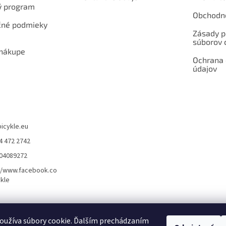
ý program
Obchodn
né podmieky
Zásady p
súborov 
 nákupe
Ochrana
údajov
bicykle.eu
4 472 2742
904089272
//www.facebook.co
kle
rvis elektrobicyklov s pohonom – BOSCH, SHIMANO, PANASONIC
Partnerský
oužíva súbory cookie. Ďalším prechádzaním