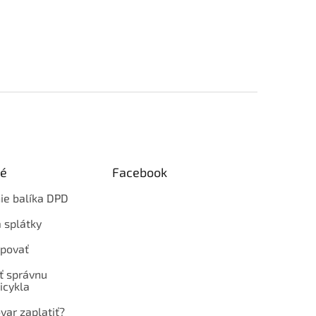
ké
Facebook
ie balíka DPD
 splátky
povať
ť správnu
icykla
var zaplatiť?