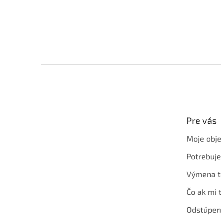
Z
á
p
ä
t
Pre vás
i
e
Moje obj
Potrebuj
Výmena t
Čo ak mi 
Odstúpen