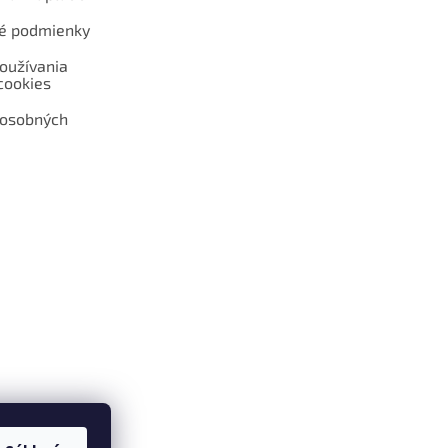
é podmienky
oužívania
cookies
 osobných
 web hokejshop.eu