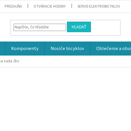
PREDAJŇA
OTVÁRACIE HODINY
SERVIS ELEKTROBICYKLOV
HĽADAŤ
Komponenty
Nosiče bicyklov
Oblečenie a obu
ka sada 2ks