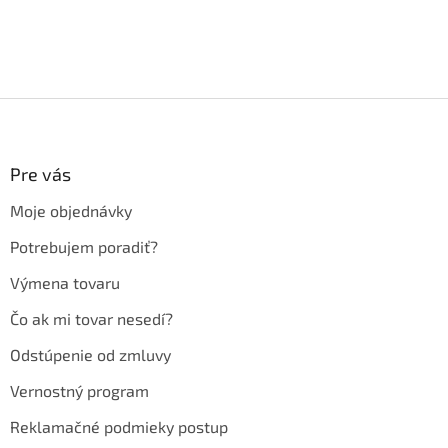
Z
á
p
ä
Pre vás
t
Moje objednávky
i
e
Potrebujem poradiť?
Výmena tovaru
Čo ak mi tovar nesedí?
Odstúpenie od zmluvy
Vernostný program
Reklamačné podmieky postup