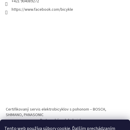
+421 904089272
https://www.facebook.com/bicykle
Certifikovaný servis elektrobicyklov s pohonom – BOSCH,
SHIMANO, PANASONIC
Partnerský web hokejshop.eu
Tento web používa súbory cookie. Ďalším prechádzaním