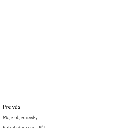
Z
á
p
ä
Pre vás
t
Moje objednávky
i
e
Potrebujem poradiť?