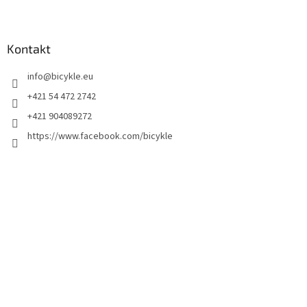
Kontakt
info
@
bicykle.eu
+421 54 472 2742
+421 904089272
https://www.facebook.com/bicykle