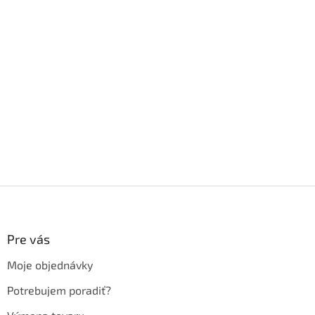
Z
á
p
ä
Pre vás
t
Moje objednávky
i
e
Potrebujem poradiť?