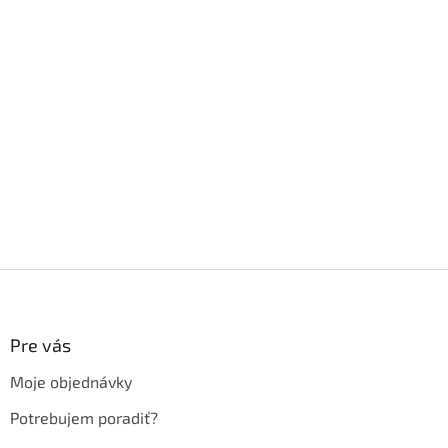
Z
á
p
ä
Pre vás
t
Moje objednávky
i
e
Potrebujem poradiť?