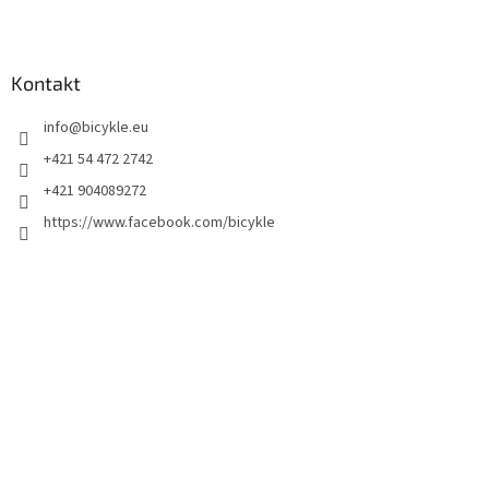
Kontakt
info
@
bicykle.eu
+421 54 472 2742
+421 904089272
https://www.facebook.com/bicykle