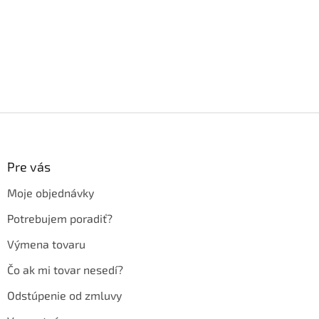
Z
á
p
ä
Pre vás
t
Moje objednávky
i
e
Potrebujem poradiť?
Výmena tovaru
Čo ak mi tovar nesedí?
Odstúpenie od zmluvy