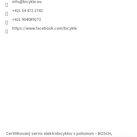
info
@
bicykle.eu
+421 54 472 2742
+421 904089272
https://www.facebook.com/bicykle
Certifikovaný servis elektrobicyklov s pohonom – BOSCH,