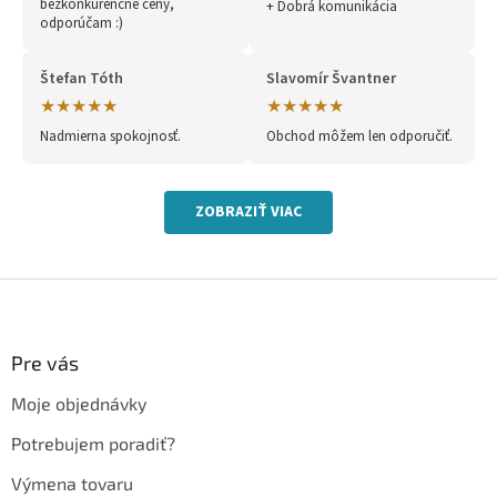
bezkonkurenčné ceny,
+ Dobrá komunikácia
odporúčam :)
Štefan Tóth
Slavomír Švantner
★★★★★
★★★★★
Nadmierna spokojnosť.
Obchod môžem len odporučiť.
ZOBRAZIŤ VIAC
Z
á
p
ä
Pre vás
t
Moje objednávky
i
e
Potrebujem poradiť?
Výmena tovaru