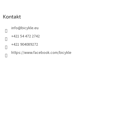
Kontakt
info
@
bicykle.eu
+421 54 472 2742
+421 904089272
https://www.facebook.com/bicykle