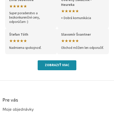
Lívia Šebeňová
Overený zákazník -
Heureka
★★★★★
★★★★★
Super poradenstvo a
bezkonkurenčné ceny,
+ Dobrá komunikácia
odporúčam :)
Štefan Tóth
Slavomír Švantner
★★★★★
★★★★★
Nadmierna spokojnosť.
Obchod môžem len odporučiť.
ZOBRAZIŤ VIAC
Z
á
p
ä
Pre vás
t
Moje objednávky
i