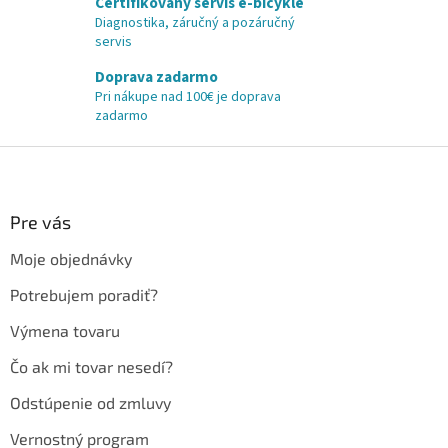
Certifikovaný servis e-bicykle
Diagnostika, záručný a pozáručný
servis
Doprava zadarmo
Pri nákupe nad 100€ je doprava
zadarmo
Z
á
p
ä
Pre vás
t
Moje objednávky
i
e
Potrebujem poradiť?
Výmena tovaru
Čo ak mi tovar nesedí?
Odstúpenie od zmluvy
Vernostný program