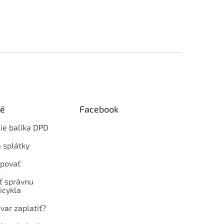
ké
Facebook
ie balíka DPD
 splátky
povať
ť správnu
icykla
var zaplatiť?