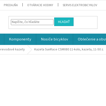
PREDAJŇA
OTVÁRACIE HODINY
SERVIS ELEKTROBICYKLOV
HĽADAŤ
Komponenty
Nosiče bicyklov
Oblečenie a obu
prevodové kazety
Kazeta SunRace CSMX80 11-kolo, kazeta, 11-50 z.