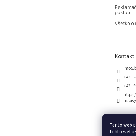
Reklamač
postup
Všetko o
Kontakt
info
@
+421 5
+421 
https:
m/bicy
Certifikovaný se
Tento web p
tohto webu v