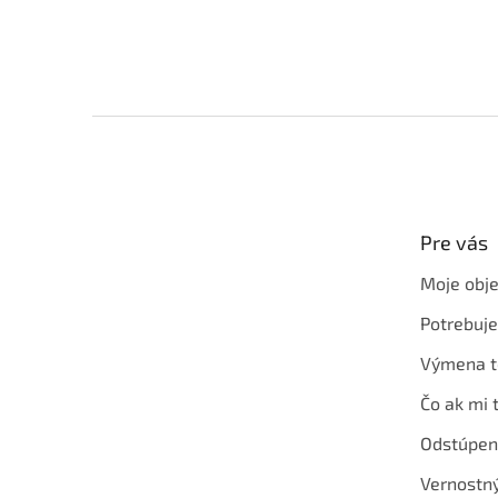
Z
á
p
ä
t
Pre vás
i
e
Moje obj
Potrebuj
Výmena t
Čo ak mi 
Odstúpen
Vernostn