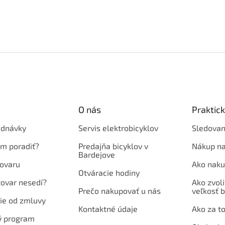
O nás
Praktic
ednávky
Servis elektrobicyklov
Sledovan
em poradiť?
Predajňa bicyklov v
Nákup na
Bardejove
ovaru
Ako naku
Otváracie hodiny
tovar nesedí?
Ako zvoli
Prečo nakupovať u nás
veľkosť b
ie od zmluvy
Kontaktné údaje
Ako za to
ý program