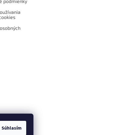
é podmienky
oužívania
cookies
 osobných
 web hokejshop.eu
Súhlasím