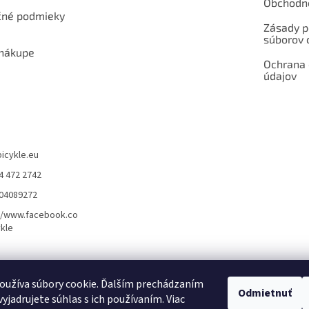
Obchodn
né podmieky
Zásady p
súborov 
 nákupe
Ochrana
údajov
bicykle.eu
4 472 2742
904089272
//www.facebook.co
kle
rvis elektrobicyklov s pohonom – BOSCH, SHIMANO, PANASONIC
Partnerský
oužíva súbory cookie. Ďalším prechádzaním
Odmietnuť
yjadrujete súhlas s ich používaním. Viac