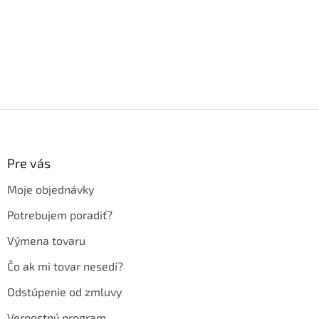
Z
á
p
ä
Pre vás
t
Moje objednávky
i
e
Potrebujem poradiť?
Výmena tovaru
Čo ak mi tovar nesedí?
Odstúpenie od zmluvy
Vernostný program