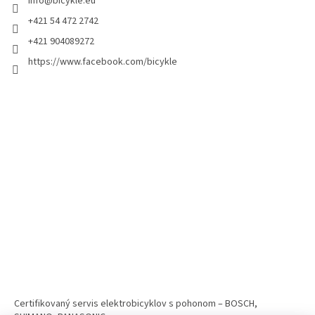
info
@
bicykle.eu
+421 54 472 2742
+421 904089272
https://www.facebook.com/bicykle
Certifikovaný servis elektrobicyklov s pohonom – BOSCH,