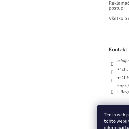
Reklamač
postup
Všetko o
Kontakt
info
@
+421 5
+421 
https:
m/bicy
Certifikovaný se
Tento web p
tohto webu v
informácií
t