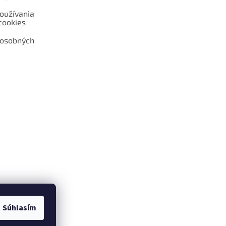
oužívania
cookies
 osobných
 web hokejshop.eu
Súhlasím