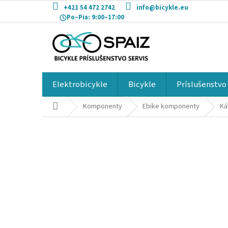
Prejsť
+421 54 472 2742
info@bicykle.eu
na
Po–Pia:
9:00–17:00
obsah
Elektrobicykle
Bicykle
Príslušenstvo
Domov
Komponenty
Ebike komponenty
Ká