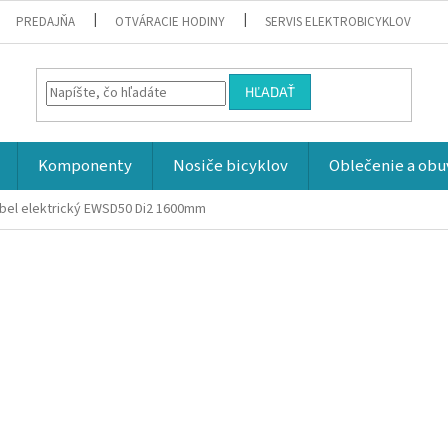
PREDAJŇA
OTVÁRACIE HODINY
SERVIS ELEKTROBICYKLOV
HĽADAŤ
Komponenty
Nosiče bicyklov
Oblečenie a obu
bel elektrický EWSD50 Di2 1600mm