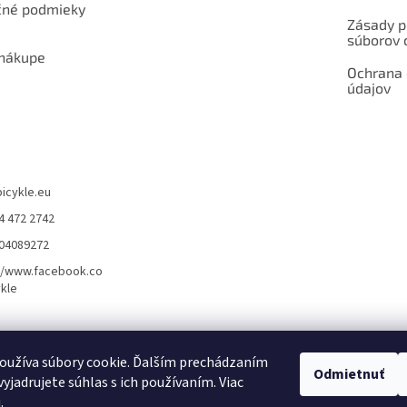
né podmieky
Zásady p
súborov 
 nákupe
Ochrana
údajov
bicykle.eu
4 472 2742
904089272
//www.facebook.co
kle
rvis elektrobicyklov s pohonom – BOSCH, SHIMANO, PANASONIC
Partnerský
oužíva súbory cookie. Ďalším prechádzaním
Odmietnuť
yjadrujete súhlas s ich používaním. Viac
u
.