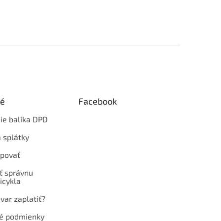
ké
Facebook
ie balíka DPD
 splátky
povať
ť správnu
icykla
var zaplatiť?
é podmienky