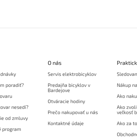
O nás
Praktic
ednávky
Servis elektrobicyklov
Sledovan
em poradiť?
Predajňa bicyklov v
Nákup na
Bardejove
ovaru
Ako naku
Otváracie hodiny
tovar nesedí?
Ako zvoli
Prečo nakupovať u nás
veľkosť b
ie od zmluvy
Kontaktné údaje
Ako za to
ý program
Obchodn