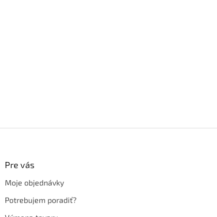
Z
á
p
ä
Pre vás
t
Moje objednávky
i
e
Potrebujem poradiť?