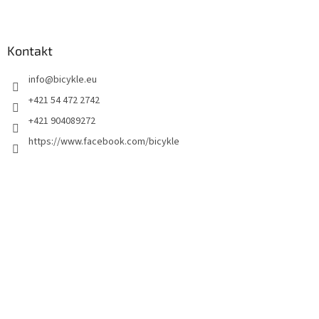
Kontakt
info
@
bicykle.eu
+421 54 472 2742
+421 904089272
https://www.facebook.com/bicykle