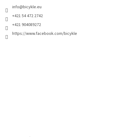
info
@
bicykle.eu
+421 54 472 2742
+421 904089272
https://www.facebook.com/bicykle