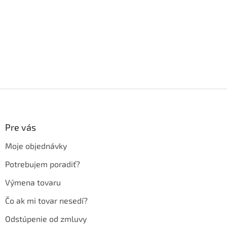
Z
á
p
ä
Pre vás
t
Moje objednávky
i
e
Potrebujem poradiť?
Výmena tovaru
Čo ak mi tovar nesedí?
Odstúpenie od zmluvy