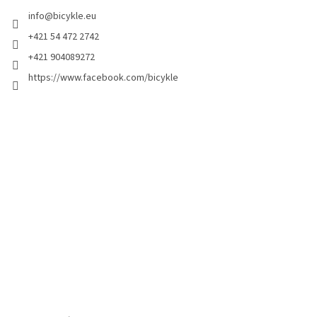
info
@
bicykle.eu
+421 54 472 2742
+421 904089272
https://www.facebook.com/bicykle