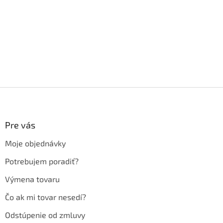
Z
á
p
ä
Pre vás
t
Moje objednávky
i
e
Potrebujem poradiť?
Výmena tovaru
Čo ak mi tovar nesedí?
Odstúpenie od zmluvy