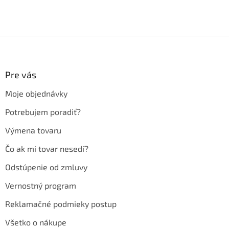
Z
á
p
ä
Pre vás
t
Moje objednávky
i
e
Potrebujem poradiť?
Výmena tovaru
Čo ak mi tovar nesedí?
Odstúpenie od zmluvy
Vernostný program
Reklamačné podmieky postup
Všetko o nákupe