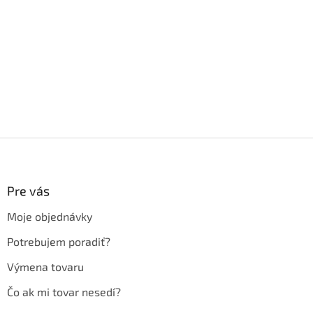
Z
á
p
ä
Pre vás
t
Moje objednávky
i
e
Potrebujem poradiť?
Výmena tovaru
Čo ak mi tovar nesedí?