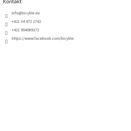
Kontakt
info
@
bicykle.eu
+421 54 472 2742
+421 904089272
https://www.facebook.com/bicykle