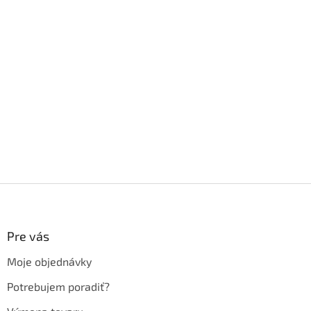
Z
á
p
ä
Pre vás
t
Moje objednávky
i
e
Potrebujem poradiť?