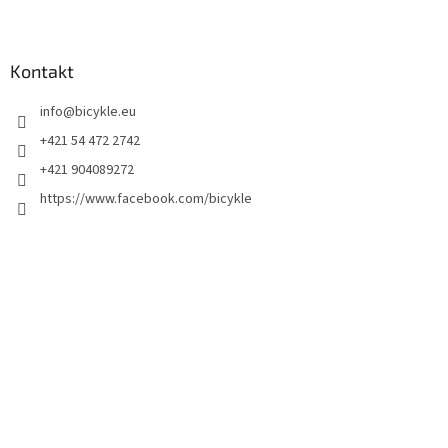
Kontakt
info
@
bicykle.eu
+421 54 472 2742
+421 904089272
https://www.facebook.com/bicykle