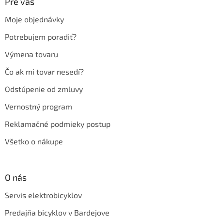
ä
Pre vás
t
Moje objednávky
i
e
Potrebujem poradiť?
Výmena tovaru
Čo ak mi tovar nesedí?
Odstúpenie od zmluvy
Vernostný program
Reklamačné podmieky postup
Všetko o nákupe
O nás
Servis elektrobicyklov
Predajňa bicyklov v Bardejove