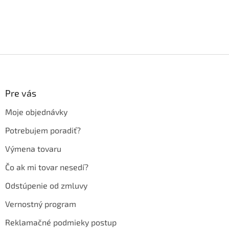
Z
á
p
ä
Pre vás
t
Moje objednávky
i
e
Potrebujem poradiť?
Výmena tovaru
Čo ak mi tovar nesedí?
Odstúpenie od zmluvy
Vernostný program
Reklamačné podmieky postup