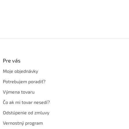
Z
á
p
ä
Pre vás
t
Moje objednávky
i
e
Potrebujem poradiť?
Výmena tovaru
Čo ak mi tovar nesedí?
Odstúpenie od zmluvy
Vernostný program