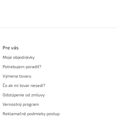
Z
á
p
ä
Pre vás
t
Moje objednávky
i
e
Potrebujem poradiť?
Výmena tovaru
Čo ak mi tovar nesedí?
Odstúpenie od zmluvy
Vernostný program
Reklamačné podmieky postup