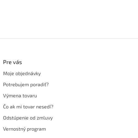
Z
á
p
ä
Pre vás
t
Moje objednávky
i
e
Potrebujem poradiť?
Výmena tovaru
Čo ak mi tovar nesedí?
Odstúpenie od zmluvy
Vernostný program