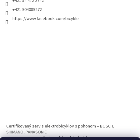
+421 54 472 2742
+421 904089272
https://www.facebook.com/bicykle
Certifikovaný servis elektrobicyklov s pohonom – BOSCH,
SHIMANO, PANASONIC
Partnerský web hokejshop.eu