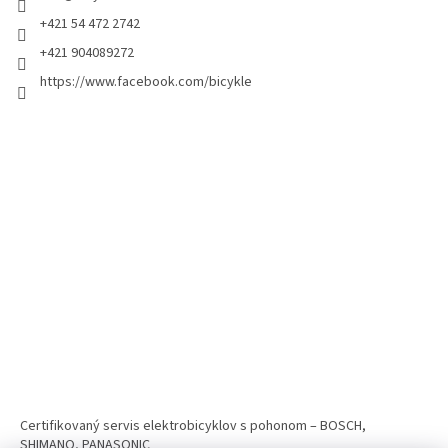
+421 54 472 2742
+421 904089272
https://www.facebook.com/bicykle
Certifikovaný servis elektrobicyklov s pohonom – BOSCH,
SHIMANO, PANASONIC