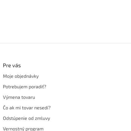
Z
á
p
ä
Pre vás
t
Moje objednávky
i
e
Potrebujem poradiť?
Výmena tovaru
Čo ak mi tovar nesedí?
Odstúpenie od zmluvy
Vernostný program