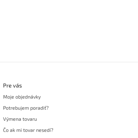
Z
á
p
ä
Pre vás
t
Moje objednávky
i
e
Potrebujem poradiť?
Výmena tovaru
Čo ak mi tovar nesedí?