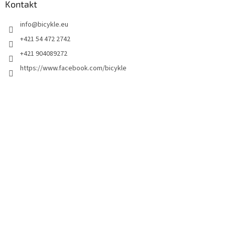
Kontakt
info
@
bicykle.eu
+421 54 472 2742
+421 904089272
https://www.facebook.com/bicykle