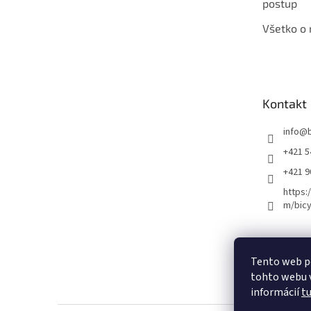
postup
Všetko o
Kontakt
info
@
+421 5
+421 
https:
m/bicy
Certifikovaný se
Tento web p
tohto webu v
informácií
t