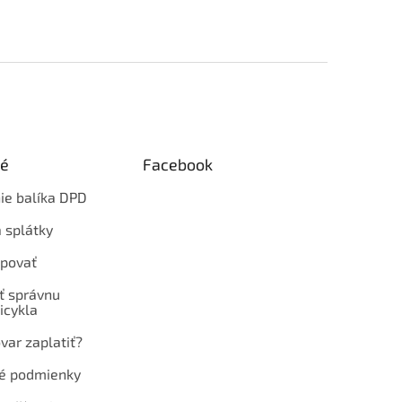
ké
Facebook
ie balíka DPD
 splátky
povať
ť správnu
icykla
var zaplatiť?
é podmienky