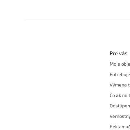
Z
á
p
ä
t
Pre vás
i
e
Moje obj
Potrebuj
Výmena t
Čo ak mi 
Odstúpen
Vernostn
Reklamač