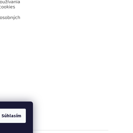
oužívania
cookies
 osobných
 web hokejshop.eu
Súhlasím