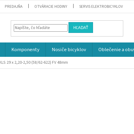
PREDAJŇA
OTVÁRACIE HODINY
SERVIS ELEKTROBICYKLOV
HĽADAŤ
Komponenty
Nosiče bicyklov
Oblečenie a obu
KLS 29 x 2,20-2,50 (58/62-622) FV 48mm