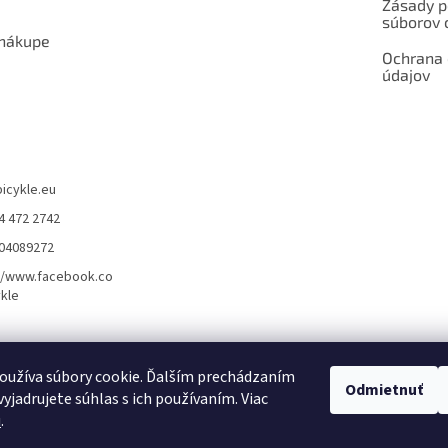
Zásady p
súborov 
 nákupe
Ochrana
údajov
bicykle.eu
4 472 2742
904089272
//www.facebook.co
kle
rvis elektrobicyklov s pohonom – BOSCH, SHIMANO, PANASONIC
Partnerský
oužíva súbory cookie. Ďalším prechádzaním
Odmietnuť
yjadrujete súhlas s ich používaním. Viac
u
.