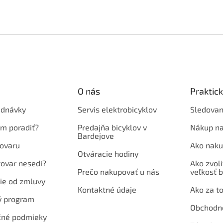
O nás
Praktic
ednávky
Servis elektrobicyklov
Sledovan
em poradiť?
Predajňa bicyklov v
Nákup na
Bardejove
ovaru
Ako naku
Otváracie hodiny
tovar nesedí?
Ako zvoli
Prečo nakupovať u nás
veľkosť b
ie od zmluvy
Kontaktné údaje
Ako za to
ý program
Obchodn
né podmieky